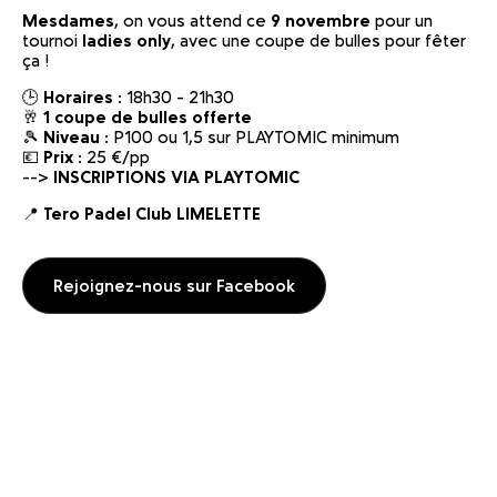
Mesdames
, on vous attend ce
9 novembre
pour un
tournoi
ladies only
, avec une coupe de bulles pour fêter
ça !
🕒
Horaires
: 18h30 - 21h30
🥂
1 coupe de bulles offerte
🎾
Niveau
: P100 ou 1,5 sur PLAYTOMIC minimum
💶
Prix
: 25 €/pp
-->
INSCRIPTIONS VIA PLAYTOMIC
📍
Tero Padel Club LIMELETTE
Rejoignez-nous sur Facebook